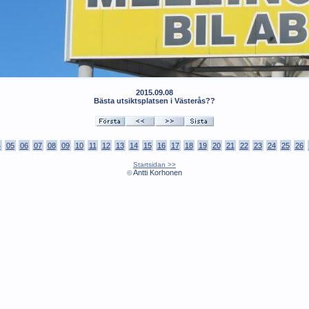
2015.09.08
Bästa utsiktsplatsen i Västerås??
4
05
06
07
08
09
10
11
12
13
14
15
16
17
18
19
20
21
22
23
24
25
26
Startsidan >>
Antti Korhonen
©