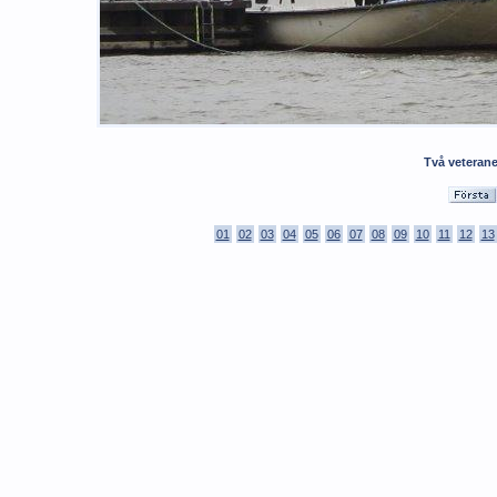
Två veterane
01
02
03
04
05
06
07
08
09
10
11
12
13