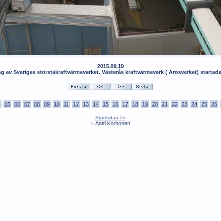
2015.09.19
ng av Sveriges störstakraftvärmeverket. Västerås kraftvärmeverk ( Arosverket) startade
4
05
06
07
08
09
10
11
12
13
14
15
16
17
18
19
20
21
22
23
24
25
26
Startsidan >>
Antti Korhonen
©