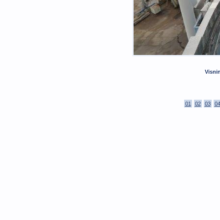
Visni
01
02
03
0