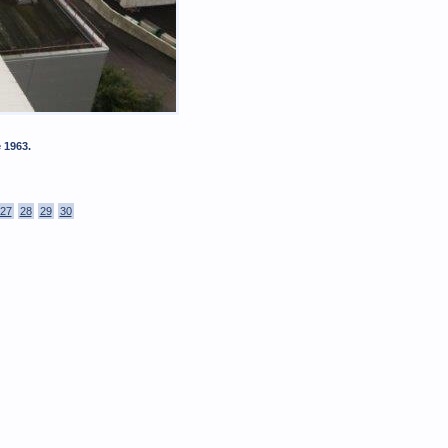
 1963.
27
28
29
30