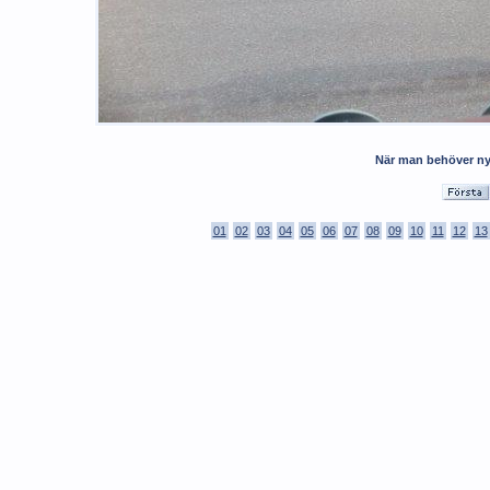
När man behöver nya
01
02
03
04
05
06
07
08
09
10
11
12
13