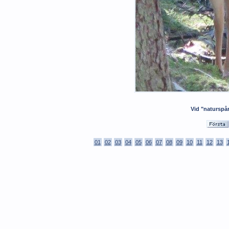
Vid "naturspår
01
02
03
04
05
06
07
08
09
10
11
12
13