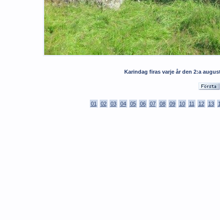
Karindag firas varje år den 2:a augus
01
02
03
04
05
06
07
08
09
10
11
12
13