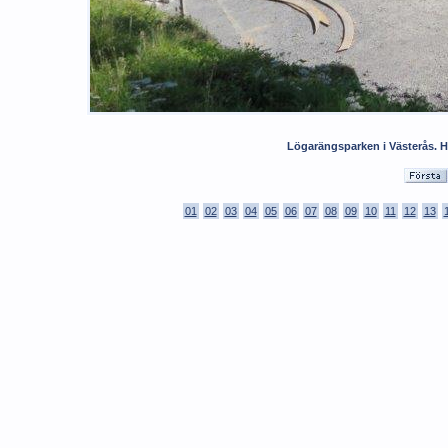
Lögarängsparken i Västerås. H
01
02
03
04
05
06
07
08
09
10
11
12
13