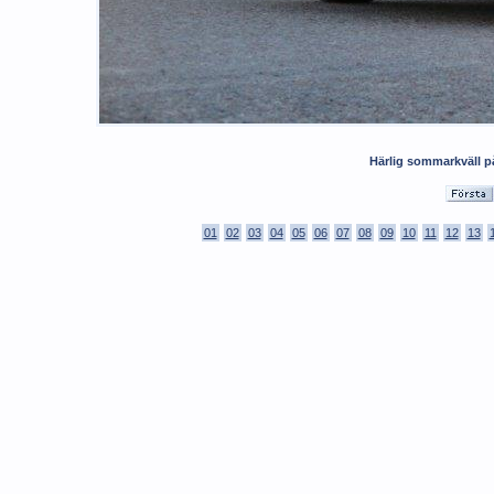
Härlig sommarkväll p
01
02
03
04
05
06
07
08
09
10
11
12
13