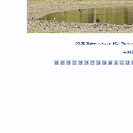
DN.SE Skriver i oktober 2014 "Varm 
01
02
03
04
05
06
07
08
09
10
11
12
13