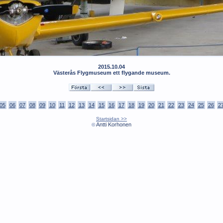
2015.10.04
Västerås Flygmuseum ett flygande museum.
05
06
07
08
09
10
11
12
13
14
15
16
17
18
19
20
21
22
23
24
25
26
2
Startsidan >>
Antti Korhonen
©