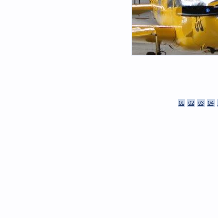
01
02
03
04