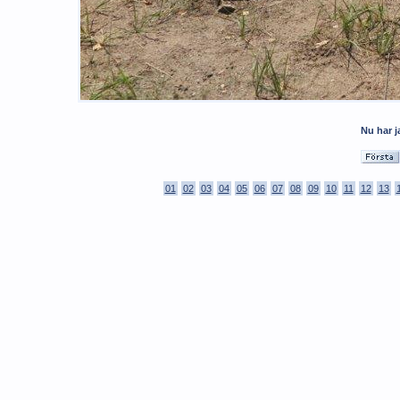
Nu har j
01
02
03
04
05
06
07
08
09
10
11
12
13