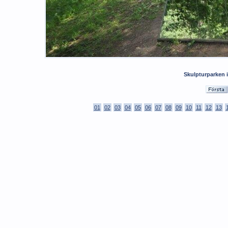
Skulpturparken i
01
02
03
04
05
06
07
08
09
10
11
12
13