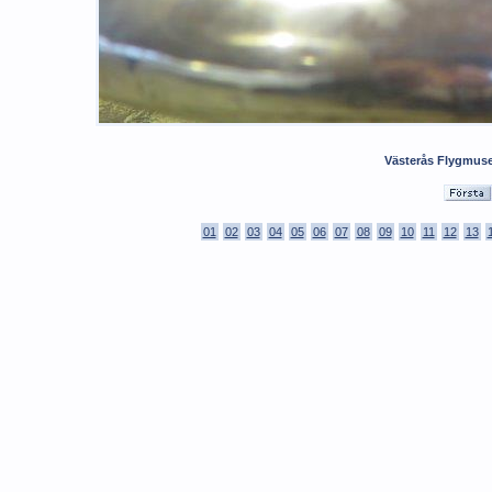
Västerås Flygmuse
01
02
03
04
05
06
07
08
09
10
11
12
13