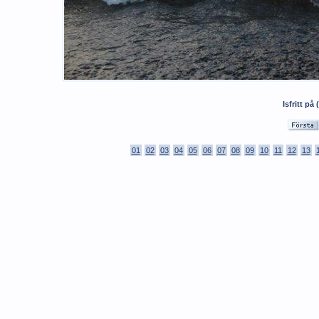
Isfritt p
01
02
03
04
05
06
07
08
09
10
11
12
13