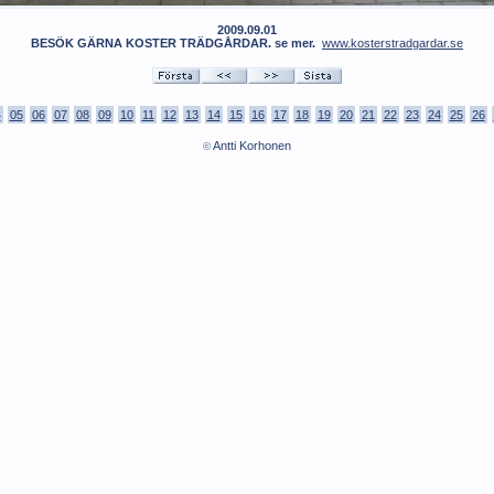
2009.09.01
BESÖK GÄRNA KOSTER TRÄDGÅRDAR. se mer.
www.kosterstradgardar.se
4
05
06
07
08
09
10
11
12
13
14
15
16
17
18
19
20
21
22
23
24
25
26
Antti Korhonen
©