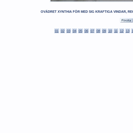
OVÄDRET XYNTHIA FÖR MED SIG KRAFTIGA VINDAR, R
01
02
03
04
05
06
07
08
09
10
11
12
13