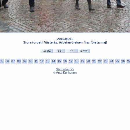
2015.05.01
Stora torget i Västerås. Arbetarrörelsen firar första maj!
05
06
07
08
09
10
11
12
13
14
15
16
17
18
19
20
21
22
23
24
25
26
2
Startsidan >>
Antti Korhonen
©