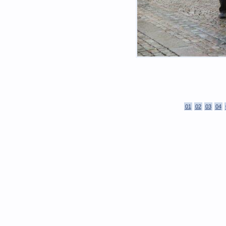
01
02
03
04