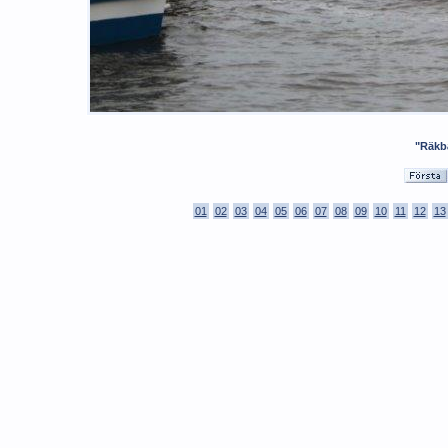
"Räkb
01
02
03
04
05
06
07
08
09
10
11
12
13