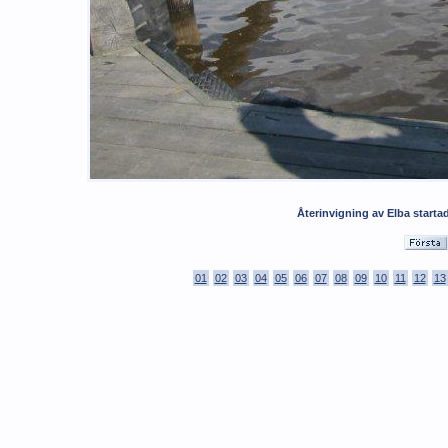
Återinvigning av Elba startade
01
02
03
04
05
06
07
08
09
10
11
12
13