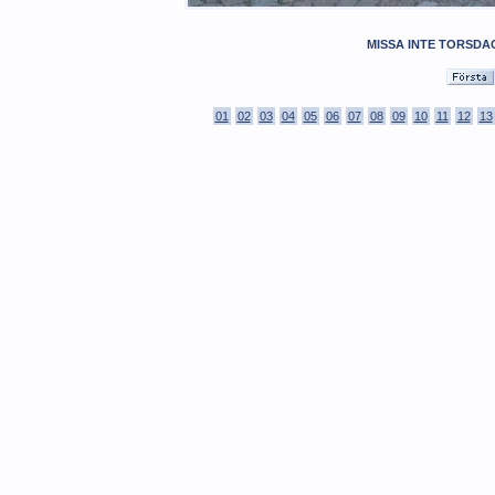
MISSA INTE TORSDA
01
02
03
04
05
06
07
08
09
10
11
12
13