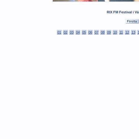
RIX FM Festival i V
01
02
03
04
05
06
07
08
09
10
11
12
13