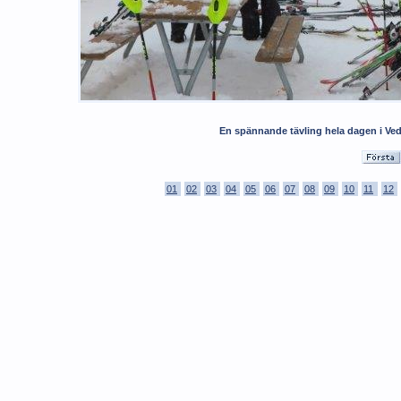
En spännande tävling hela dagen i Ve
01
02
03
04
05
06
07
08
09
10
11
12