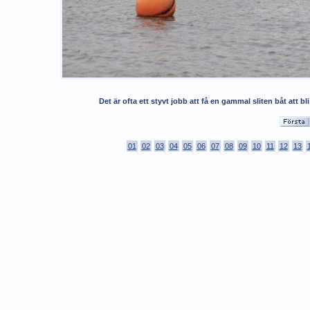
Det är ofta ett styvt jobb att få en gammal sliten båt att bl
01
02
03
04
05
06
07
08
09
10
11
12
13