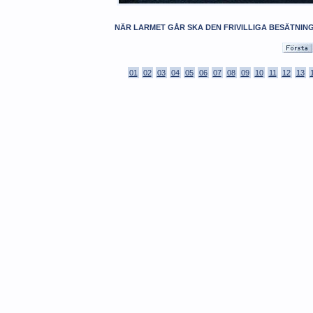
NÄR LARMET GÅR SKA DEN FRIVILLIGA BESÄTNING
01
02
03
04
05
06
07
08
09
10
11
12
13