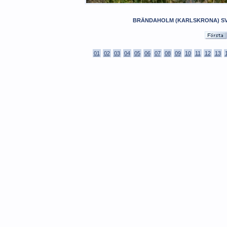
BRÄNDAHOLM (KARLSKRONA) SV
01
02
03
04
05
06
07
08
09
10
11
12
13