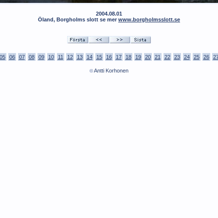
2004.08.01
Öland, Borgholms slott se mer
www.borgholmsslott.se
05
06
07
08
09
10
11
12
13
14
15
16
17
18
19
20
21
22
23
24
25
26
2
Antti Korhonen
©