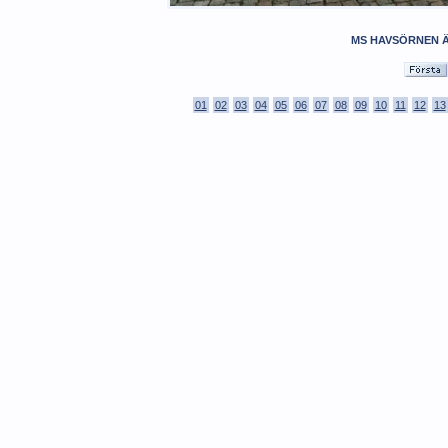
MS HAVSÖRNEN 
01
02
03
04
05
06
07
08
09
10
11
12
13